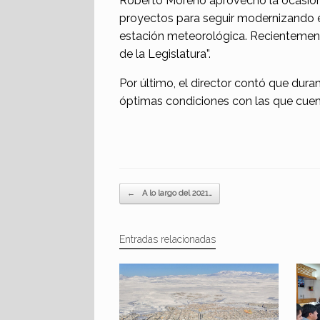
Roberto Moreno aprovechó la ocasión 
proyectos para seguir modernizando 
estación meteorológica. Recientemen
de la Legislatura”.
Por último, el director contó que duran
óptimas condiciones con las que cuent
Navegador de artículos
←
A lo largo del 2021…
Entradas relacionadas