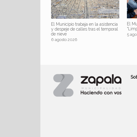
El Mu
El Municipio trabaja en la asistencia
“Lim
y despeje de calles tras el temporal
de nieve
5 ago
6 agosto 2026
So