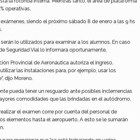
sta la rotonda interna. Mientras tanto, el área de plataforma
0% operativas.
de exámenes, siendo el próximo sábado 8 de enero a las 9 hs
.
 serán lo utilizados para examinar a los alumnos. En caso
 de Seguridad Vial lo informará oportunamente.
cción Provincial de Aeronáutica autoriza el ingreso,
ilizar las instalaciones para, por ejemplo, usar los
”, dijo Moreno.
ente pueda tener un resguardo ante posibles inclemencias
ayores comodidades que las brindadas en el autódromo.
ealizar el examen corre por cuenta del personal de
nos elementos hasta el aeropuerto. A esto se le sumarán
n.