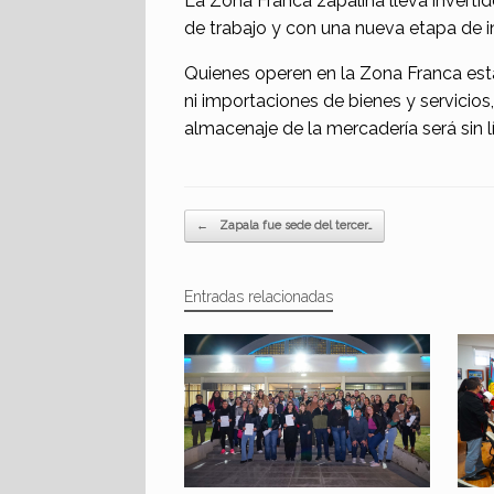
La Zona Franca zapalina lleva inverti
de trabajo y con una nueva etapa de i
Quienes operen en la Zona Franca est
ni importaciones de bienes y servicios
almacenaje de la mercadería será sin l
Navegador de artículos
←
Zapala fue sede del tercer…
Entradas relacionadas