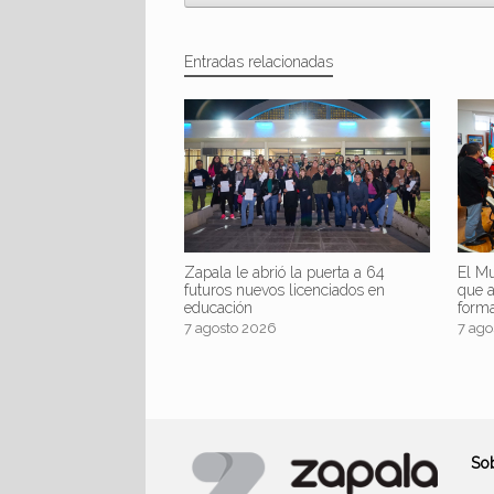
Entradas relacionadas
Zapala le abrió la puerta a 64
El Mu
futuros nuevos licenciados en
que 
educación
form
7 agosto 2026
7 ago
So