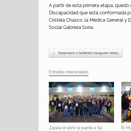
A partir de esta primera etapa, quedó 
Discapacidad que está conformada por
Cristela Chasco, la Médica General y Es
Social Gabriela Soria.
Navegador de artículos
←
Koopmann y Gutiérrez inauguran obras…
Entradas relacionadas
Zapala le abrió la puerta a 64
El Mu