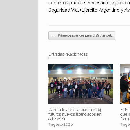
sobre los papeles necesarios a present
Seguridad Vial (Ejército Argentino y Av
Navegador de artículos
←
Primeros avances para disfrutar del…
Entradas relacionadas
Zapala le abrió la puerta a 64
El Mu
futuros nuevos licenciados en
que 
educación
form
7 agosto 2026
7 ago