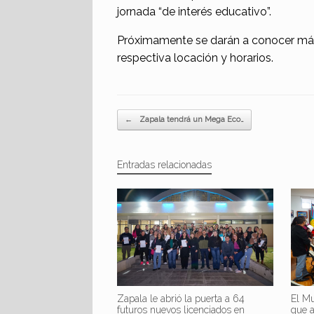
jornada “de interés educativo”.
Próximamente se darán a conocer más d
respectiva locación y horarios.
Navegador de artículos
←
Zapala tendrá un Mega Eco…
Entradas relacionadas
Zapala le abrió la puerta a 64
El Mu
futuros nuevos licenciados en
que 