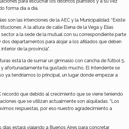
alaciones para escuchar los distintos planteos y a su vez
o forma día a día.
es son las intenciones de la AEC y la Municipalidad. “Existe
tituciones. A la altura de calle Elena de la Vega y Elías
 sector a la sede de la mutual con su correspondiente parte
 y dos departamentos para alojar a los afiliados que deben
nterior de la provincia”.
turas está la de sumar un gimnasio con cancha de fútbol 5.
to y afortunadamente ha gustado mucho. El Intendente se
o ya tendríamos lo principal, un lugar donde empezar a
C recordó que debido al crecimiento que se viene teniendo
laciones que se utilizan actualmente son alquiladas. “Los
uvimos respuestas, por eso nuestro agradecimiento a
 días estará viajando a Buenos Aires para concretar