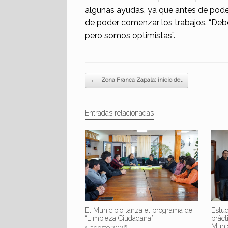
algunas ayudas, ya que antes de poder
de poder comenzar los trabajos. “Deb
pero somos optimistas”.
Navegador de artículos
←
Zona Franca Zapala: inicio de…
Entradas relacionadas
El Municipio lanza el programa de
Estud
“Limpieza Ciudadana”
práct
Muni
5 agosto 2026