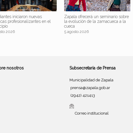
iantes iniciaron nuevas
Zapala ofrecerá un seminario sobre
icas profesionalizantes en el
la evolución de la zamacueca a la
cipio
cueca
sto 2026
5 agosto 2026
bre nosotros
Subsecretaría de Prensa
Municipalidad de Zapala
prensa@zapala.gob.ar
(2942) 421413
Correo institucional
Tema de
SiteOrigin