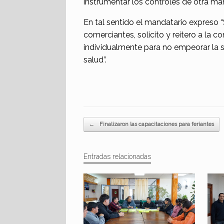
instrumentar los controles de otra ma
En tal sentido el mandatario expreso “S
comerciantes, solicito y reitero a la
individualmente para no empeorar la si
salud”.
Navegador de artículos
←
Finalizaron las capacitaciones para feriantes
Entradas relacionadas