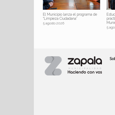
El Municipio lanza el programa de
Estud
“Limpieza Ciudadana”
práct
Muni
5 agosto 2026
5 ago
So