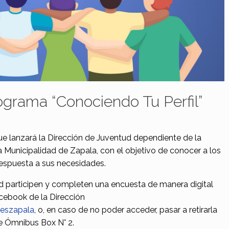
ograma “Conociendo Tu Perfil”
ue lanza
rá
la Dirección de Juventud dependiente de la
 Municipalidad de Zapala, con el objetivo de conocer a los
respuesta a sus necesidades.
ad participen y completen una
encues
ta de manera digital
cebook de la Dirección
eszapala
, o,
en caso de no poder
acceder
, pasar a retirarla
e
Ómnibus
Box N° 2.