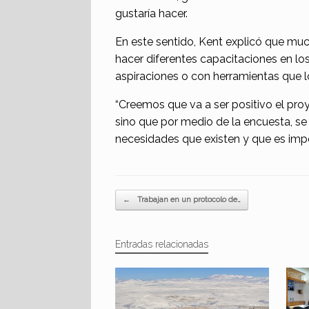
gustaría hacer.
En este sentido, Kent explicó que muc
hacer diferentes capacitaciones en lo
aspiraciones o con herramientas que lo
“Creemos que va a ser positivo el pr
sino
que
por medio de la encuesta
, s
necesidades que
existen
y
que es
impo
Navegador de artículos
←
Trabajan en un protocolo de…
Entradas relacionadas