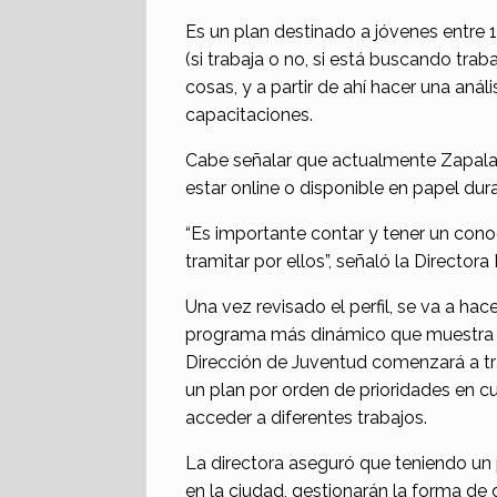
E
s un plan destinado a jóvenes entre
1
(si trabaja o no, si está buscando traba
cosas, y a partir de ahí hacer una aná
capacitaciones.
Cabe señalar que a
ctualmente Zapala
estar
on
line o disponible en papel du
“
Es importante contar y tener
un cono
tramitar
por
ellos”, señaló la Director
U
na vez revisado el perfil, se va a ha
programa más dinámico que
muestra
D
irección de Juventud comenzará a tr
un
plan
por
orden de prioridades
en cu
acceder
a diferentes trabajos.
La directora aseguró que teniendo un 
en la ciudad
,
gestionarán la forma de 