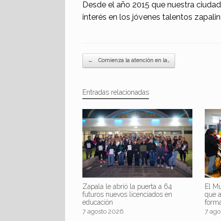
Desde el año 2015 que nuestra ciudad 
interés en los jóvenes talentos zapalin
Navegador de artículos
←
Comienza la atención en la…
Entradas relacionadas
Zapala le abrió la puerta a 64
El Mu
futuros nuevos licenciados en
que 
educación
form
7 agosto 2026
7 ago