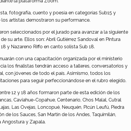
diante la plataforma Zoom.
ista, fotografía, cuento y poesía en categorías Sub15 y
e los artistas demostraron su performance.
eron seleccionados por el jurado para avanzar a la siguiente
 de su arte. Ellos son: Abril Gutiérrez Sandoval en Pintura
 18 y Nazareno Riffo en canto solista Sub 18.
nuarán con una capacitación organizada por el ministerio
cia los finalistas tendrán acceso a talleres, conversatorios y
al, con jóvenes de todo el país. Asimismo, todos los
citaciones para seguir perfeccionándose en el rubro elegido.
 entre 12 y 18 años formaron parte de esta edición de los
ancas, Caviahue-Copahue, Centenario, Chos Malal, Cutral
 Lajas, Las Ovejas, Loncopué, Neuquén, Picún Leufú, Piedra
ncón de los Sauces, San Martín de los Andes, Taquimilán,
La Angostura y Zapala.