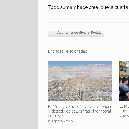
Todo suma y hace creer que la cuarta
Navegador de artículos
←
Apuntan a reactivar el Portal…
Entradas relacionadas
El Mu
El Municipio trabaja en la asistencia
“Lim
y despeje de calles tras el temporal
de nieve
5 ago
6 agosto 2026