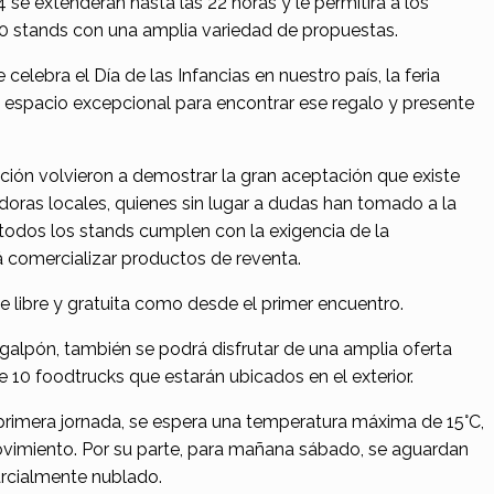
 se extenderán hasta las 22 horas y le permitirá a los
 60 stands con una amplia variedad de propuestas.
elebra el Día de las Infancias en nuestro país, la feria
 espacio excepcional para encontrar ese regalo y presente
ición volvieron a demostrar la gran aceptación que existe
ras locales, quienes sin lugar a dudas han tomado a la
todos los stands cumplen con la exigencia de la
 comercializar productos de reventa.
e libre y gratuita como desde el primer encuentro.
 galpón, también se podrá disfrutar de una amplia oferta
 10 foodtrucks que estarán ubicados en el exterior.
 primera jornada, se espera una temperatura máxima de 15°C,
movimiento. Por su parte, para mañana sábado, se aguardan
arcialmente nublado.