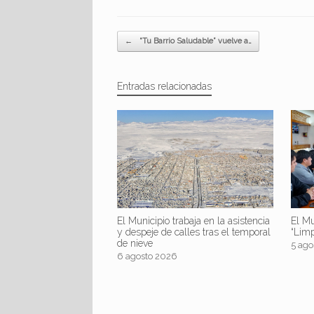
Navegador de artículos
←
“Tu Barrio Saludable” vuelve a…
Entradas relacionadas
El Mu
El Municipio trabaja en la asistencia
“Lim
y despeje de calles tras el temporal
de nieve
5 ago
6 agosto 2026