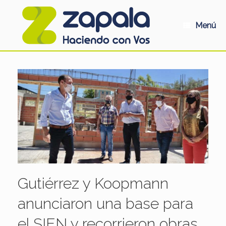
Saltar
al
contenido
Menú
Gutiérrez y Koopmann
anunciaron una base para
el SIEN y recorrieron obras