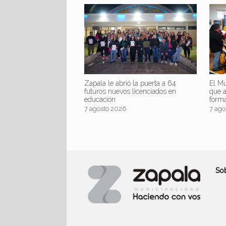
Zapala le abrió la puerta a 64
El Mu
futuros nuevos licenciados en
que 
educación
form
7 agosto 2026
7 ago
So