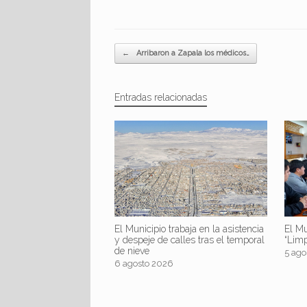
Navegador de artículos
←
Arribaron a Zapala los médicos…
Entradas relacionadas
El Mu
El Municipio trabaja en la asistencia
“Lim
y despeje de calles tras el temporal
de nieve
5 ago
6 agosto 2026