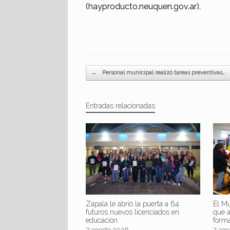
(hayproducto.neuquen.gov.ar).
Navegador de artículos
←
Personal municipal realizó tareas preventivas…
Entradas relacionadas
Zapala le abrió la puerta a 64
El Mu
futuros nuevos licenciados en
que 
educación
form
7 agosto 2026
7 ago