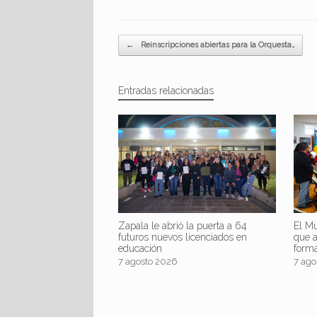
Navegador de artículos
←
Reinscripciones abiertas para la Orquesta…
Entradas relacionadas
Zapala le abrió la puerta a 64
El Mu
futuros nuevos licenciados en
que 
educación
form
7 agosto 2026
7 ago