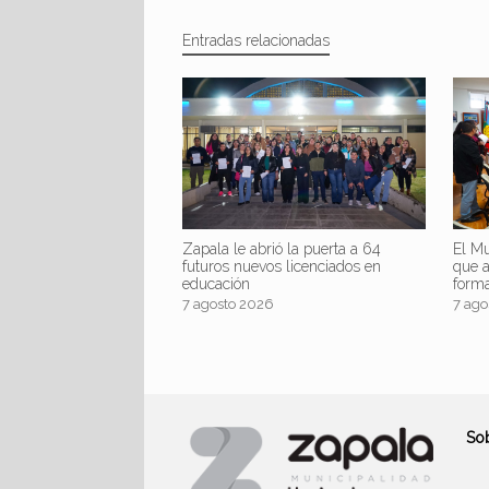
Entradas relacionadas
Zapala le abrió la puerta a 64
El Mu
futuros nuevos licenciados en
que 
educación
form
7 agosto 2026
7 ago
So