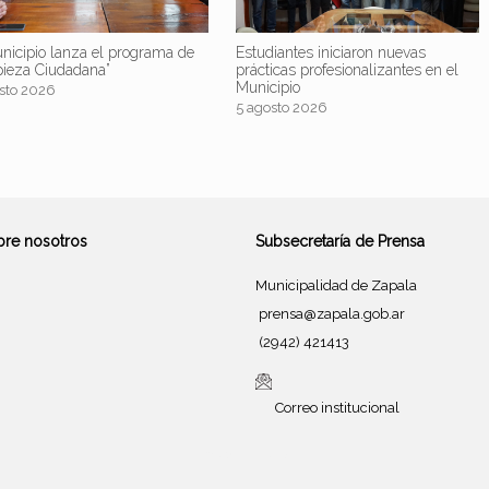
nicipio lanza el programa de
Estudiantes iniciaron nuevas
pieza Ciudadana”
prácticas profesionalizantes en el
Municipio
sto 2026
5 agosto 2026
bre nosotros
Subsecretaría de Prensa
Municipalidad de Zapala
prensa@zapala.gob.ar
(2942) 421413
Correo institucional
Tema de
SiteOrigin