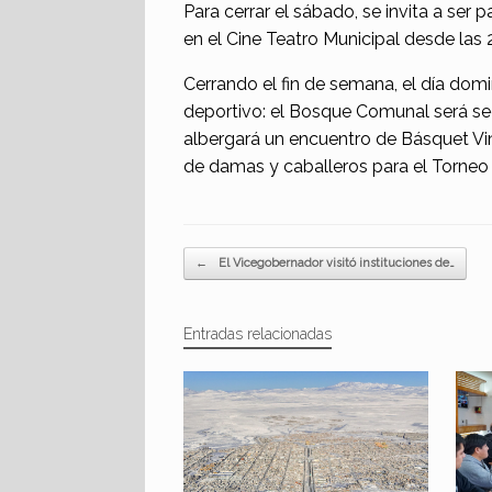
Para cerrar el sábado, se invita a ser 
en el Cine Teatro Municipal desde las 2
Cerrando el fin de semana, el día dom
deportivo: el Bosque Comunal será sed
albergará un encuentro de Básquet Vin
de damas y caballeros para el Torneo
Navegador de artículos
←
El Vicegobernador visitó instituciones de…
Entradas relacionadas