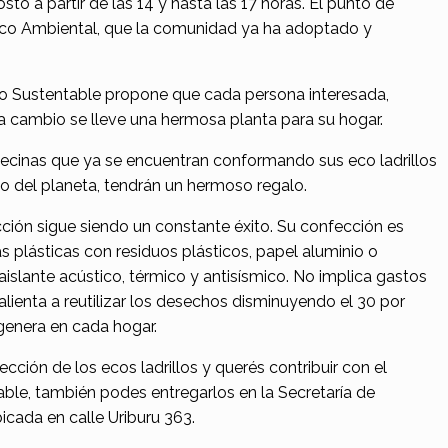
to a partir de las 14 y hasta las 17 horas. El punto de
Eco Ambiental, que la comunidad ya ha adoptado y
lo Sustentable propone que cada persona interesada,
 a cambio se lleve una hermosa planta para su hogar.
vecinas que ya se encuentran conformando sus eco ladrillos
 del planeta, tendrán un hermoso regalo.
ción sigue siendo un constante éxito. Su confección es
as plásticas con residuos plásticos, papel aluminio o
islante acústico, térmico y antisísmico. No implica gastos
lienta a reutilizar los desechos disminuyendo el 30 por
genera en cada hogar.
ción de los ecos ladrillos y querés contribuir con el
ble, también podes entregarlos en la Secretaría de
icada en calle Uriburu 363.