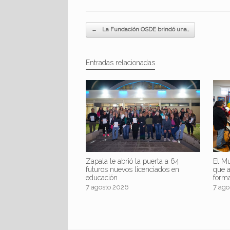
Navegador de artículos
←
La Fundación OSDE brindó una…
Entradas relacionadas
Zapala le abrió la puerta a 64
El Mu
futuros nuevos licenciados en
que 
educación
form
7 agosto 2026
7 ago