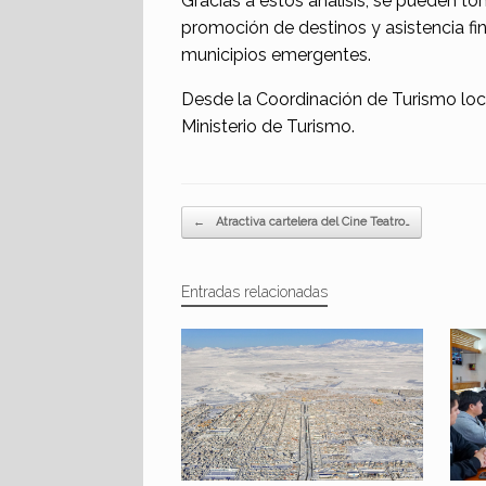
Gracias a estos análisis, se pueden tom
promoción de destinos y asistencia fi
municipios emergentes.
Desde la Coordinación de Turismo loca
Ministerio de Turismo.
Navegador de artículos
←
Atractiva cartelera del Cine Teatro…
Entradas relacionadas