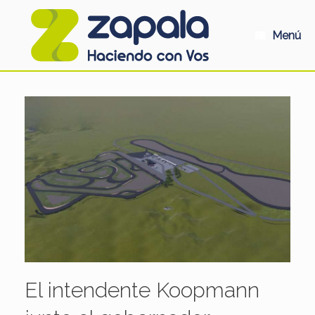
Saltar
al
contenido
Menú
El intendente Koopmann