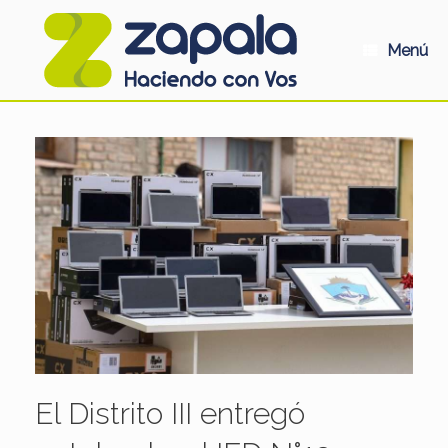
Saltar
al
contenido
Menú
El Distrito III entregó