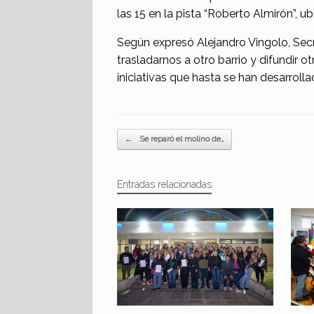
las 15 en la pista “Roberto Almirón”, u
Según expresó Alejandro Vingolo, Secre
trasladarnos a otro barrio y difundir o
iniciativas que hasta se han desarroll
Navegador de artículos
←
Se reparó el molino de…
Entradas relacionadas