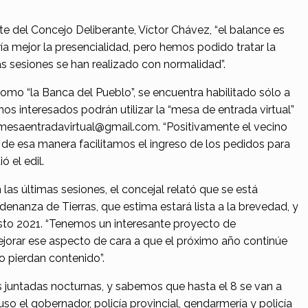
e del Concejo Deliberante, Víctor Chávez, “el balance es
a mejor la presencialidad, pero hemos podido tratar la
s sesiones se han realizado con normalidad”.
como “la Banca del Pueblo”, se encuentra habilitado sólo a
nos interesados podrán utilizar la “mesa de entrada virtual”
n mesaentradavirtual@gmail.com. “Positivamente el vecino
y de esa manera facilitamos el ingreso de los pedidos para
 el edil.
las últimas sesiones, el concejal relató que se está
denanza de Tierras, que estima estará lista a la brevedad, y
esto 2021. “Tenemos un interesante proyecto de
orar ese aspecto de cara a que el próximo año continúe
o pierdan contenido”.
 juntadas nocturnas, y sabemos que hasta el 8 se van a
puso el gobernador, policía provincial, gendarmería y policía