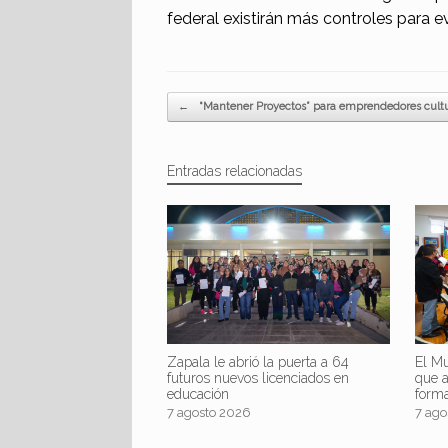
federal existirán más controles para e
Navegador de artículos
←
“Mantener Proyectos” para emprendedores cultu
Entradas relacionadas
Zapala le abrió la puerta a 64
El Mu
futuros nuevos licenciados en
que 
educación
form
7 agosto 2026
7 ago