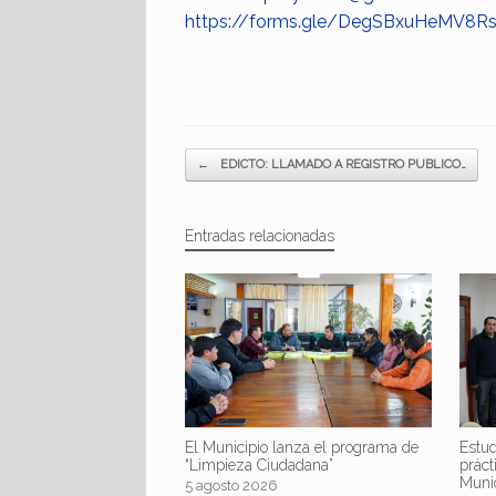
https://forms.gle/DegSBxuHeMV8R
Navegador de artículos
←
EDICTO: LLAMADO A REGISTRO PUBLICO…
Entradas relacionadas
El Municipio lanza el programa de
Estud
“Limpieza Ciudadana”
práct
Muni
5 agosto 2026