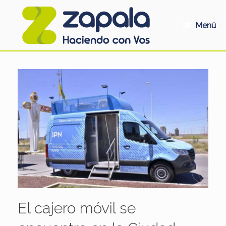
Saltar
al
contenido
Menú
El cajero móvil se