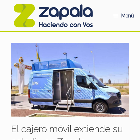
Saltar
al
contenido
Menú
El cajero móvil extiende su