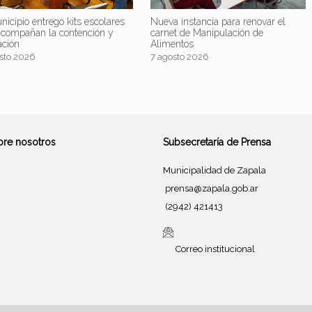
nicipio entregó kits escolares
Nueva instancia para renovar el
acompañan la contención y
carnet de Manipulación de
ación
Alimentos
sto 2026
7 agosto 2026
bre nosotros
Subsecretaría de Prensa
Municipalidad de Zapala
prensa@zapala.gob.ar
(2942) 421413
Correo institucional
Tema de
SiteOrigin