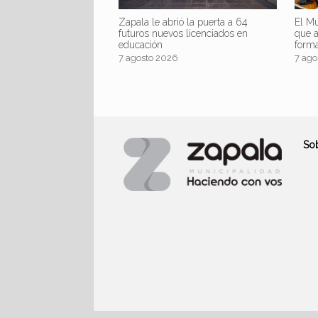
Zapala le abrió la puerta a 64
El Mu
futuros nuevos licenciados en
que 
educación
form
7 agosto 2026
7 ago
So