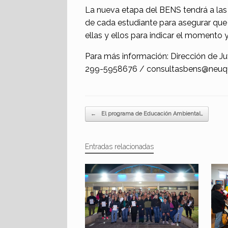
La nueva etapa del BENS tendrá a las
de cada estudiante para asegurar que 
ellas y ellos para indicar el momento y 
Para más información: Dirección de Juv
299-5958676 / consultasbens@neuqu
Navegador de artículos
←
El programa de Educación Ambiental…
Entradas relacionadas