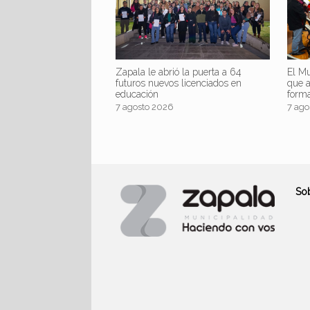
Zapala le abrió la puerta a 64
El Mu
futuros nuevos licenciados en
que 
educación
form
7 agosto 2026
7 ago
So