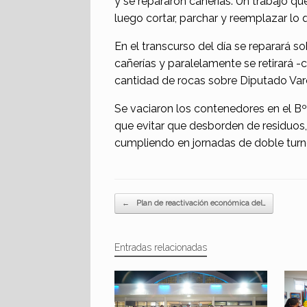
y se repararon cañerías. Un trabajo q
luego cortar, parchar y reemplazar lo q
En el transcurso del día se reparará 
cañerías y paralelamente se retirará 
cantidad de rocas sobre Diputado Var
Se vaciaron los contenedores en el Bº
que evitar que desborden de residuos, 
cumpliendo en jornadas de doble turn
Navegador de artículos
←
Plan de reactivación económica del…
Entradas relacionadas