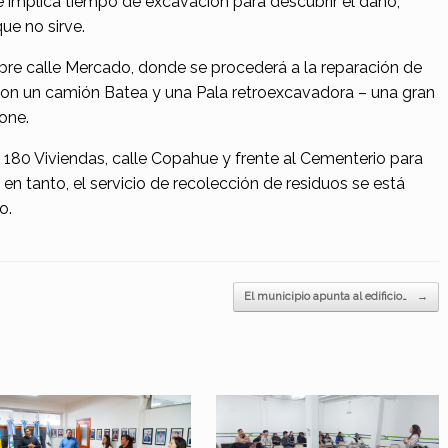
ue implica tiempo de excavación para descubrir el daño,
ue no sirve.
sobre calle Mercado, donde se procederá a la reparación de
-con un camión Batea y una Pala retroexcavadora – una gran
one.
 180 Viviendas, calle Copahue y frente al Cementerio para
en tanto, el servicio de recolección de residuos se está
o.
El municipio apunta al edificio…
→