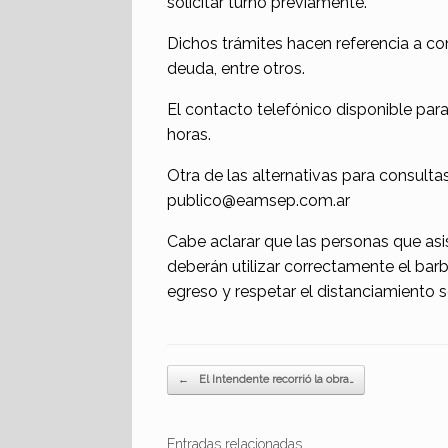
solicitar turno previamente.
Dichos trámites hacen referencia a con
deuda, entre otros.
El contacto telefónico disponible para
horas.
Otra de las alternativas para consulta
publico@eamsep.com.ar
Cabe aclarar que las personas que asi
deberán utilizar correctamente el barb
egreso y respetar el distanciamiento s
Navegador de artículos
←
El Intendente recorrió la obra…
Entradas relacionadas