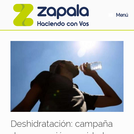
Saltar
al
contenido
Menú
Deshidratación: campaña