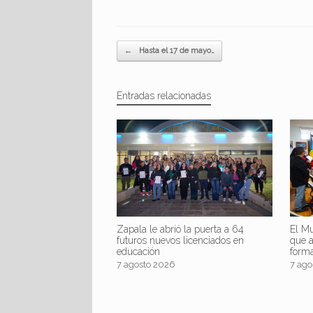
Navegador de artículos
←
Hasta el 17 de mayo…
Entradas relacionadas
Zapala le abrió la puerta a 64
El Mu
futuros nuevos licenciados en
que 
educación
form
7 agosto 2026
7 ago