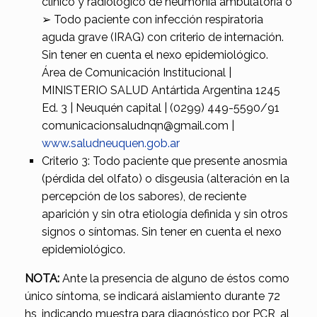
clínico y radiológico de neumonía ambulatoria o
➢ Todo paciente con infección respiratoria
aguda grave (IRAG) con criterio de internación.
Sin tener en cuenta el nexo epidemiológico.
Área de Comunicación Institucional |
MINISTERIO SALUD Antártida Argentina 1245
Ed. 3 | Neuquén capital | (0299) 449-5590/91
comunicacionsaludnqn@gmail.com |
www.saludneuquen.gob.ar
Criterio 3: Todo paciente que presente anosmia
(pérdida del olfato) o disgeusia (alteración en la
percepción de los sabores), de reciente
aparición y sin otra etiología definida y sin otros
signos o síntomas. Sin tener en cuenta el nexo
epidemiológico.
NOTA:
Ante la presencia de alguno de éstos como
único síntoma, se indicará aislamiento durante 72
hs, indicando muestra para diagnóstico por PCR, al