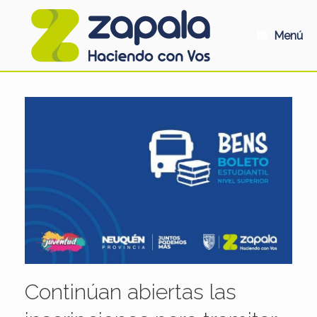
Saltar
al
contenido
Menú
Continúan abiertas las