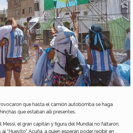
 provocaron que hasta el camión autobomba se haga
 hinchas que estaban allí presentes.
 Messi, el gran capitán y figura del Mundial no faltaron.
l “Huevito” Acuña, a quien esperan poder recibir en