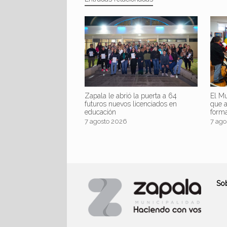
Zapala le abrió la puerta a 64
El Mu
futuros nuevos licenciados en
que 
educación
form
7 agosto 2026
7 ago
So