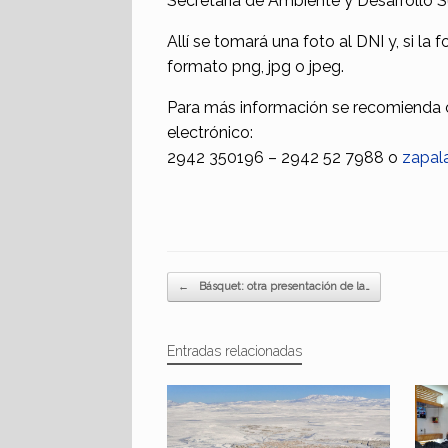
Secretaría de Ambiente y Desarrollo S
Allí se tomará una foto al DNI y, si la 
formato png, jpg o jpeg.
Para más información se recomienda co
electrónico:
2942 350196 – 2942 52 7988 o
zapal
Navegador de artículos
←
Básquet: otra presentación de la…
Entradas relacionadas