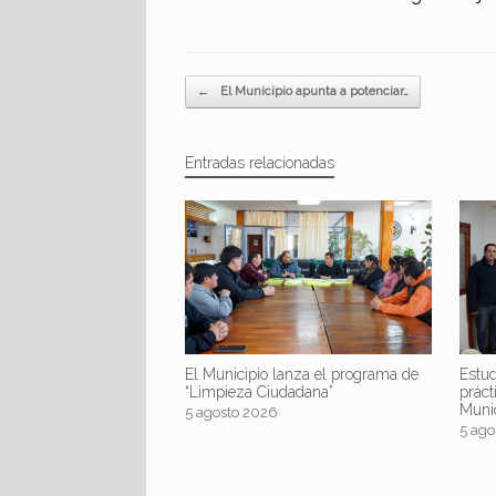
Navegador de artículos
←
El Municipio apunta a potenciar…
Entradas relacionadas
El Municipio lanza el programa de
Estud
“Limpieza Ciudadana”
práct
Muni
5 agosto 2026
5 ago