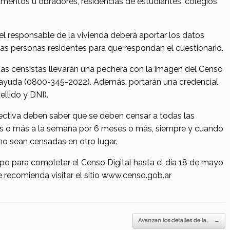
pamentos u obradores, residencias de estudiantes, colegios
, el responsable de la vivienda deberá aportar los datos
n las personas residentes para que respondan el cuestionario.
nas censistas llevarán una pechera con la imagen del Censo
 ayuda (0800-345-2022). Además, portarán una credencial
llido y DNI).
ectiva deben saber que se deben censar a todas las
as o más a la semana por 6 meses o más, siempre y cuando
 no sean censadas en otro lugar.
po para completar el Censo Digital hasta el día 18 de mayo
e recomienda visitar el sitio www.censo.gob.ar
Avanzan los detalles de la…
→