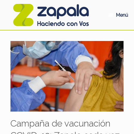
Saltar
al
contenido
Menú
Campaña de vacunación