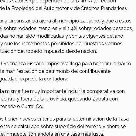
 nuevos valores que dependen de la DNRPA (Dirección
de la Propiedad del Automotor y de Créditos Prendarios).
una circunstancia ajena al municipio zapalino, y que a estos
1.9% sobre rodados menores y el 1.4% sobre rodados pesados,
das no han sido modificadas y son las vigentes del año
 y que los incrementos percibidos por nuestros vecinos
valuación del rodado impuesto desde nación.
 Ordenanza Fiscal e Impositiva llega para brindar un marco
 la manifestación de patrimonio del contribuyente,
igualdad, expresó la contadora.
 la misma fue muy importante incluir la comparativa con
 dentro y fuera de la provincia, quedando Zapala con
tenario o Cutral Có.
s tienen nuevos criterios para la determinación de la Tasa
ente se calculaba sobre superficie del terreno y ahora se
del inmueble, tornándola en una tasa más justa.