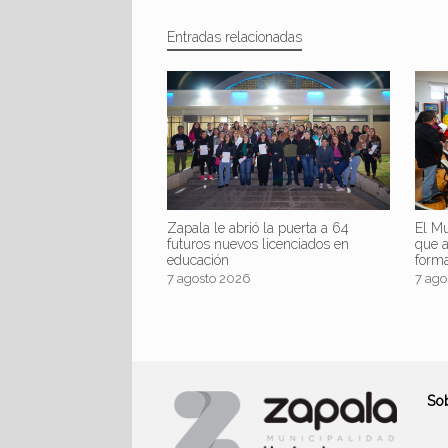
Entradas relacionadas
Zapala le abrió la puerta a 64
El Mu
futuros nuevos licenciados en
que 
educación
form
7 agosto 2026
7 ago
So