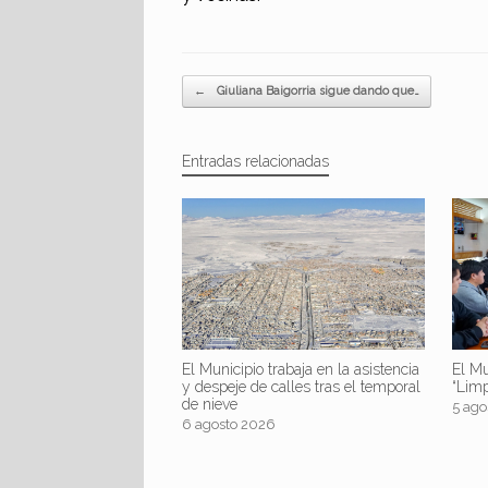
Navegador de artículos
←
Giuliana Baigorria sigue dando que…
Entradas relacionadas
El Mu
El Municipio trabaja en la asistencia
“Lim
y despeje de calles tras el temporal
de nieve
5 ago
6 agosto 2026