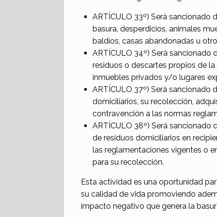
ARTÍCULO 33º) Será sancionado de 
basura, desperdicios, animales mue
baldíos, casas abandonadas u otros
ARTÍCULO 34º) Será sancionado de
residuos o descartes propios de la 
inmuebles privados y/o lugares ex
ARTÍCULO 37º) Será sancionado de 
domiciliarios, su recolección, adqu
contravención a las normas reglam
ARTÍCULO 38º) Será sancionado de 
de residuos domiciliarios en recip
las reglamentaciones vigentes o en
para su recolección.
Esta actividad es una oportunidad par
su calidad de vida promoviendo ademá
impacto negativo que genera la basur