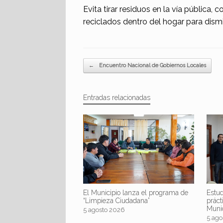
Evita tirar residuos en la vía pública
reciclados dentro del hogar para dismi
Navegador de artículos
←
Encuentro Nacional de Gobiernos Locales
Entradas relacionadas
El Municipio lanza el programa de
Estud
“Limpieza Ciudadana”
práct
Muni
5 agosto 2026
5 ago