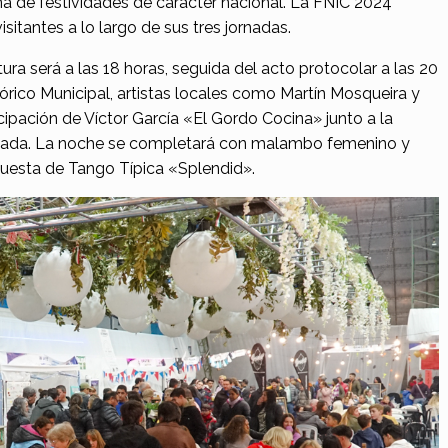
na de festividades de carácter nacional. La FNIC 2024
sitantes a lo largo de sus tres jornadas.
ura será a las 18 horas, seguida del acto protocolar a las 20
klórico Municipal, artistas locales como Martín Mosqueira y
cipación de Víctor García «El Gordo Cocina» junto a la
ornada. La noche se completará con malambo femenino y
questa de Tango Típica «Splendid».