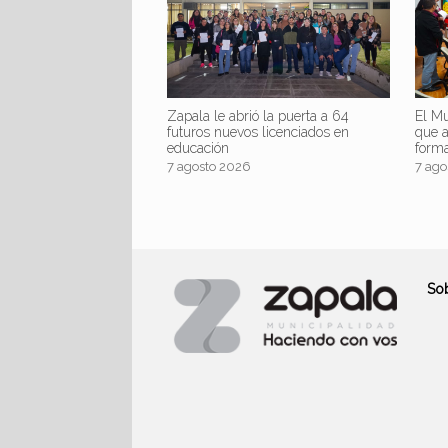
Zapala le abrió la puerta a 64
El Mu
futuros nuevos licenciados en
que 
educación
form
7 agosto 2026
7 ago
So