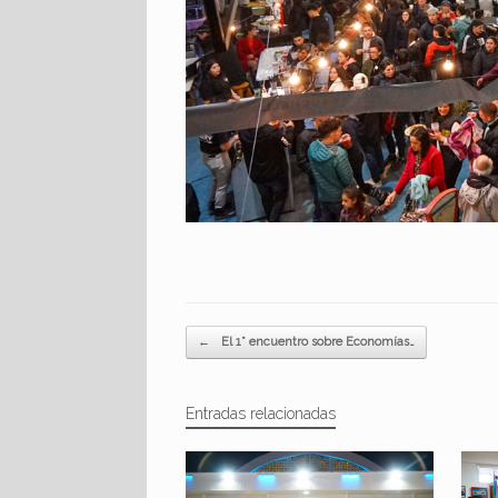
Navegador de artículos
←
El 1° encuentro sobre Economías…
Entradas relacionadas