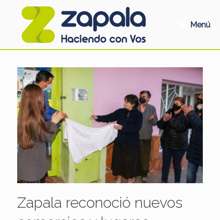
Saltar
al
contenido
Menú
Zapala reconoció nuevos