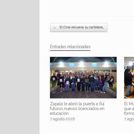
Navegador de artículos
←
El Cine renueva su cartelera…
Entradas relacionadas
Zapala le abrió la puerta a 64
El Mu
futuros nuevos licenciados en
que 
educación
form
7 agosto 2026
7 ago