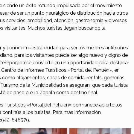
e siendo un éxito rotundo, impulsada por el movimiento
sar de ser un punto neurálgico de distribución hacia otros
sus servicios, amabilidad, atención, gastronomía y diversos
s visitantes. Muchos turistas llegan buscando la
 y conocer nuestra ciudad para ser los mejores anfitriones
diano, para los visitantes puede ser algo nuevo y digno de
e temporada se convierte en una oportunidad para destacar
l Centro de Informes Turísticos «Portal del Pehuén», en
s como alojamientos, casas de comida, rentals, gomerías,
 Turismo de la Municipalidad se aseguran que cada turista
sté de paso o elija Zapala como destino final.
s Turísticos «Portal del Pehuén» permanece abierto los
a continúa a los turistas. Para más información,
 2942-646579.