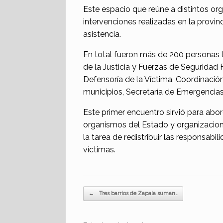
Este espacio que reúne a distintos o
intervenciones realizadas en la provin
asistencia.
En total fueron más de 200 personas l
de la Justicia y Fuerzas de Seguridad F
Defensoría de la Víctima, Coordinación
municipios, Secretaría de Emergencias
Este primer encuentro sirvió para abor
organismos del Estado y organizacione
la tarea de redistribuir las responsabi
víctimas.
Navegador de artículos
←
Tres barrios de Zapala suman…