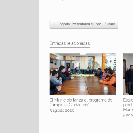
Navegador de artículos
←
Zapala: Presentaron el Plan + Futuro
Entradas relacionadas
El Municipio lanza el programa de
Estud
“Limpieza Ciudadana”
práct
Muni
5 agosto 2026
5 ago