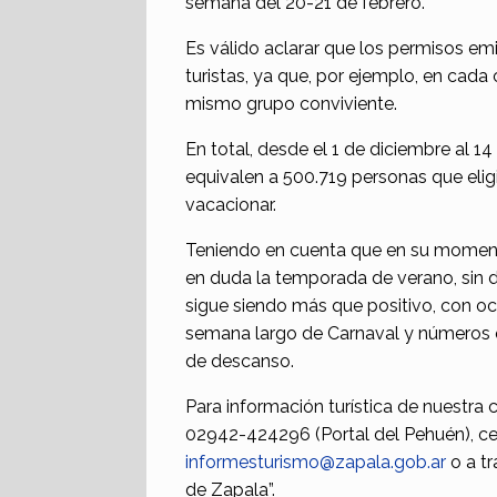
semana del 20-21 de febrero.
Es válido aclarar que los permisos e
turistas, ya que, por ejemplo, en cad
mismo grupo conviviente.
En total, desde el 1 de diciembre al 1
equivalen a 500.719 personas que elig
vacacionar.
Teniendo en cuenta que en su momento
en duda la temporada de verano, sin du
sigue siendo más que positivo, con ocu
semana largo de Carnaval y números qu
de descanso.
Para información turística de nuestra
02942-424296 (Portal del Pehuén), ce
informesturismo@zapala.gob.ar
o a t
de Zapala”.