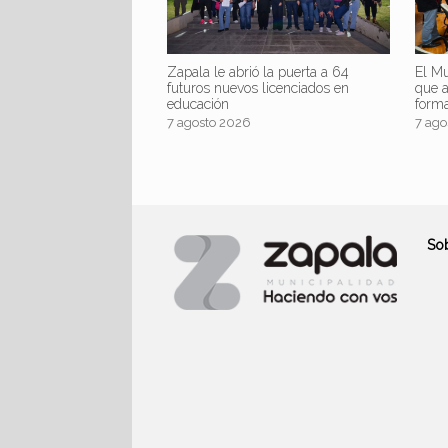
Zapala le abrió la puerta a 64
El Mu
futuros nuevos licenciados en
que 
educación
form
7 agosto 2026
7 ago
So