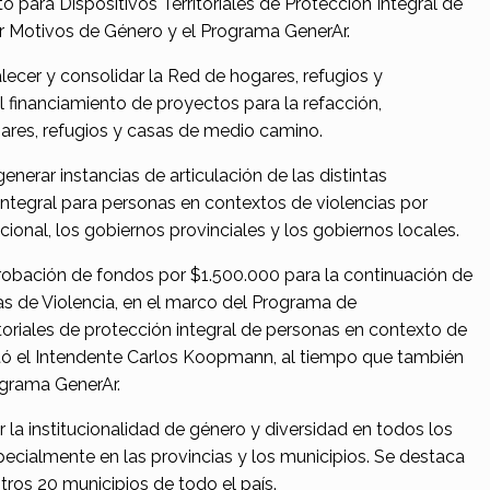
 para Dispositivos Territoriales de Protección Integral de
r Motivos de Género y el Programa GenerAr.
alecer y consolidar la Red de hogares, refugios y
l financiamiento de proyectos para la refacción,
ares, refugios y casas de medio camino.
generar instancias de articulación de las distintas
ntegral para personas en contextos de violencias por
onal, los gobiernos provinciales y los gobiernos locales.
robación de fondos por $1.500.000 para la continuación de
as de Violencia, en el marco del Programa de
itoriales de protección integral de personas en contexto de
ntó el Intendente Carlos Koopmann, al tiempo que también
ograma GenerAr.
la institucionalidad de género y diversidad en todos los
pecialmente en las provincias y los municipios. Se destaca
tros 20 municipios de todo el país.