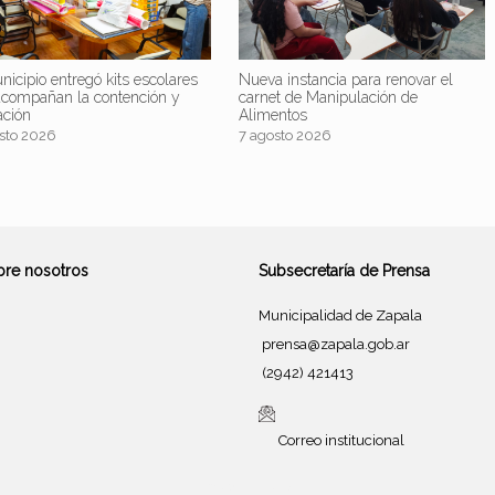
nicipio entregó kits escolares
Nueva instancia para renovar el
acompañan la contención y
carnet de Manipulación de
ación
Alimentos
sto 2026
7 agosto 2026
bre nosotros
Subsecretaría de Prensa
Municipalidad de Zapala
prensa@zapala.gob.ar
(2942) 421413
Correo institucional
Tema de
SiteOrigin