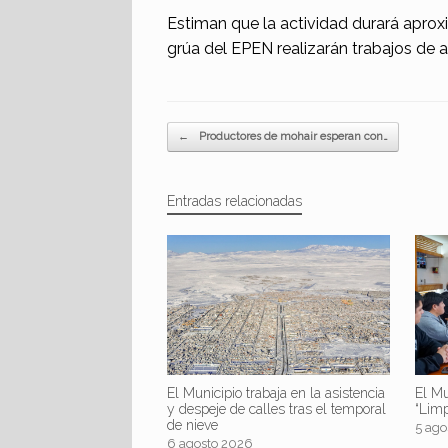
Estiman que la actividad durará ap
grúa del EPEN realizarán trabajos de 
Navegador de artículos
←
Productores de mohair esperan con…
Entradas relacionadas
El Mu
El Municipio trabaja en la asistencia
“Lim
y despeje de calles tras el temporal
de nieve
5 ago
6 agosto 2026